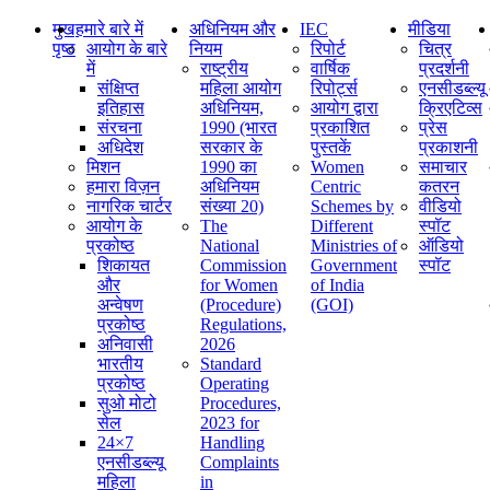
मुख
हमारे बारे में
अधिनियम और
IEC
मीडिया
पृष्ठ
आयोग के बारे
नियम
रिपोर्ट
चित्र
में
राष्ट्रीय
वार्षिक
प्रदर्शनी
संक्षिप्‍त
महिला आयोग
रिपोर्ट्स
एनसीडब्ल्यू
इतिहास
अधिनियम,
आयोग द्वारा
क्रिएटिव्स
संरचना
1990 (भारत
प्रकाशित
प्रेस
अधिदेश
सरकार के
पुस्तकें
प्रकाशनी
मिशन
1990 का
Women
समाचार
हमारा विज़न
अधिनियम
Centric
कतरन
नागरिक चार्टर
संख्या 20)
Schemes by
वीडियो
आयोग के
The
Different
स्पॉट
प्रकोष्ठ
National
Ministries of
ऑडियो
शिकायत
Commission
Government
स्पॉट
और
for Women
of India
अन्वेषण
(Procedure)
(GOI)
प्रकोष्ठ
Regulations,
अनिवासी
2026
भारतीय
Standard
प्रकोष्ठ
Operating
सुओ मोटो
Procedures,
सेल
2023 for
24×7
Handling
एनसीडब्ल्यू
Complaints
महिला
in