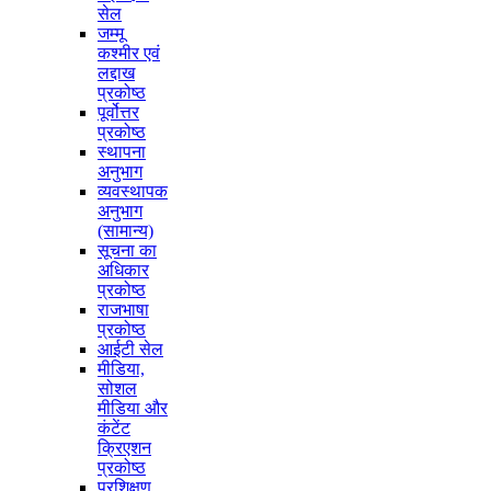
सेल
जम्मू
कश्मीर एवं
लद्दाख
प्रकोष्ठ
पूर्वोत्तर
प्रकोष्ठ
स्थापना
अनुभाग
व्यवस्थापक
अनुभाग
(सामान्य)
सूचना का
अधिकार
प्रकोष्ठ
राजभाषा
प्रकोष्ठ
आईटी सेल
मीडिया,
सोशल
मीडिया और
कंटेंट
क्रिएशन
प्रकोष्ठ
प्रशिक्षण