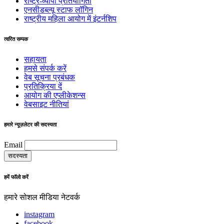
राष्ट्र-व्यापी प्रतियोगिता
एनसीडब्ल्यू स्टाफ लॉगिन
राष्ट्रीय महिला आयोग में इंटर्नशिप
त्वरित सम्पक
सहायता
हमसे संपर्क करें
वेब सूचना प्रबंधक
प्रतिक्रिया दें
आयोग की एप्लीकेशन्स
वेबसाइट नीतियां
हमारे न्यूज़लेटर की सदस्यता
Email
हमें फॉलो करें
हमारे सोशल मीडिया नेटवर्क
instagram
facebook