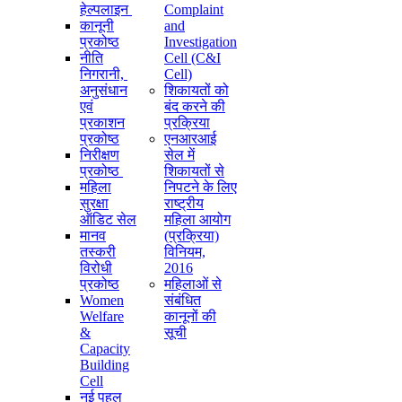
हेल्पलाइन
Complaint
कानूनी
and
प्रकोष्ठ
Investigation
नीति
Cell (C&I
निगरानी, ​​
Cell)
अनुसंधान
शिकायतों को
एवं
बंद करने की
प्रकाशन
प्रक्रिया
प्रकोष्ठ
एनआरआई
निरीक्षण
सेल में
प्रकोष्ठ
शिकायतों से
महिला
निपटने के लिए
सुरक्षा
राष्ट्रीय
ऑडिट सेल
महिला आयोग
मानव
(प्रक्रिया)
तस्करी
विनियम,
विरोधी
2016
प्रकोष्ठ
महिलाओं से
Women
संबंधित
Welfare
कानूनों की
&
सूची
Capacity
Building
Cell
नई पहल