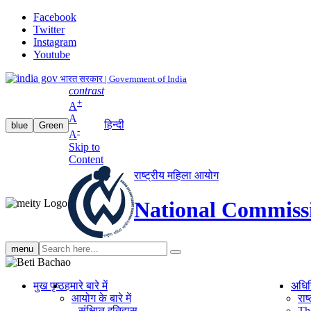
Facebook
Twitter
Instagram
Youtube
भारत सरकार | Government of India
contrast
+
A
A
हिन्दी
blue
Green
-
A
Skip to
Content
राष्ट्रीय महिला आयोग
National Commiss
Search
menu
search
मुख पृष्ठ
हमारे बारे में
अधि
आयोग के बारे में
रा
संक्षिप्‍त इतिहास
Th