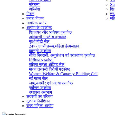
संरचना
St
अधिदेश
शिक
मिशन
एनआ
हमारा विज़न
महि
नागरिक चार्टर
आयोग के प्रकोष्ठ
शिकायत और अन्वेषण प्रकोष्ठ
अनिवासी भारतीय प्रकोष्ठ
सुओ मोटो सेल
24×7 एनसीडब्ल्यू महिला हेल्पलाइन
कानूनी प्रकोष्ठ
नीति निगरानी, ​​अनुसंधान एवं प्रकाशन प्रकोष्ठ
निरीक्षण प्रकोष्ठ
महिला सुरक्षा ऑडिट सेल
मानव तस्करी विरोधी प्रकोष्ठ
Women Welfare & Capacity Building Cell
नई पहल सेल
जम्मू कश्मीर एवं लद्दाख प्रकोष्ठ
पूर्वोत्तर प्रकोष्ठ
स्थापना अनुभाग
सदस्यों का परिचय
व्यवस्थापक अनुभाग (सामान्य)
दूरभाष निदेशिका
सूचना का अधिकार प्रकोष्ठ
राज्य महिला आयोग
राजभाषा प्रकोष्ठ
आईटी सेल