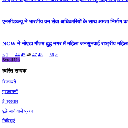
एनसीडब्ल्यू ने भारतीय वन सेवा अधिकारियों के साथ क्षमता निर्माण
NCW ने नोएडा गौतम बुद्ध नगर में महिला जनसुनवाई राष्ट्रीय महि
<
1
…
44
45
46
47
48
…
56
>
Scroll Up
त्वरित सम्पक
शिकायतें
प्रकाशनों
ई-प्रस्ताव
पूछे जाने वाले प्रश्न
निविदाएं