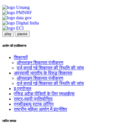
play
pause
आयोग की एप्लीकेशन्स
शिकायतें
ऑनलाइन शिकायत पंजीकरण
दर्ज कराई गई शिकायत की स्थिति की जांच
अप्रवासी भारतीय के विरुद्ध शिकायत
ऑनलाइन शिकायत पंजीकरण
दर्ज कराई गई शिकायत की स्थिति की जांच
इ-प्रपोजल
एसिड अटैक पीड़ितों के लिए एमआईएस
राष्ट्र-व्यापी प्रतियोगिता
एनसीडब्ल्यू स्टाफ लॉगिन
राष्ट्रीय महिला आयोग में इंटर्नशिप
त्वरित सम्पक