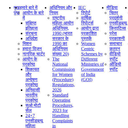
मुख
हमारे बारे में
अधिनियम और
IEC
मीडिया
पृष्ठ
आयोग के बारे
नियम
रिपोर्ट
चित्र
में
राष्ट्रीय
वार्षिक
प्रदर्शनी
संक्षिप्‍त
महिला आयोग
रिपोर्ट्स
एनसीडब्ल्यू
इतिहास
अधिनियम,
आयोग द्वारा
क्रिएटिव्स
संरचना
1990 (भारत
प्रकाशित
प्रेस
अधिदेश
सरकार के
पुस्तकें
प्रकाशनी
मिशन
1990 का
Women
समाचार
हमारा विज़न
अधिनियम
Centric
कतरन
नागरिक चार्टर
संख्या 20)
Schemes by
वीडियो
आयोग के
The
Different
स्पॉट
प्रकोष्ठ
National
Ministries of
ऑडियो
शिकायत
Commission
Government
स्पॉट
और
for Women
of India
अन्वेषण
(Procedure)
(GOI)
प्रकोष्ठ
Regulations,
अनिवासी
2026
भारतीय
Standard
प्रकोष्ठ
Operating
सुओ मोटो
Procedures,
सेल
2023 for
24×7
Handling
एनसीडब्ल्यू
Complaints
महिला
in