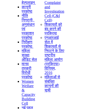
हेल्पलाइन
Complaint
कानूनी
and
प्रकोष्ठ
Investigation
नीति
Cell (C&I
निगरानी, ​​
Cell)
अनुसंधान
शिकायतों को
एवं
बंद करने की
प्रकाशन
प्रक्रिया
प्रकोष्ठ
एनआरआई
निरीक्षण
सेल में
प्रकोष्ठ
शिकायतों से
महिला
निपटने के लिए
सुरक्षा
राष्ट्रीय
ऑडिट सेल
महिला आयोग
मानव
(प्रक्रिया)
तस्करी
विनियम,
विरोधी
2016
प्रकोष्ठ
महिलाओं से
Women
संबंधित
Welfare
कानूनों की
&
सूची
Capacity
Building
Cell
नई पहल