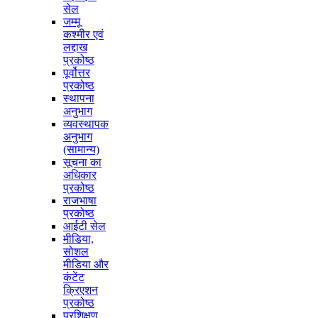
सेल
जम्मू
कश्मीर एवं
लद्दाख
प्रकोष्ठ
पूर्वोत्तर
प्रकोष्ठ
स्थापना
अनुभाग
व्यवस्थापक
अनुभाग
(सामान्य)
सूचना का
अधिकार
प्रकोष्ठ
राजभाषा
प्रकोष्ठ
आईटी सेल
मीडिया,
सोशल
मीडिया और
कंटेंट
क्रिएशन
प्रकोष्ठ
प्रशिक्षण