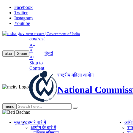
Facebook
Twitter
Instagram
Youtube
भारत सरकार | Government of India
contrast
+
A
A
हिन्दी
blue
Green
-
A
Skip to
Content
राष्ट्रीय महिला आयोग
National Commiss
Search
menu
search
मुख पृष्ठ
हमारे बारे में
अधि
आयोग के बारे में
रा
संक्षिप्‍त इतिहास
Th