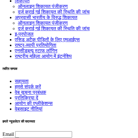
शिकायतें
ऑनलाइन शिकायत पंजीकरण
दर्ज कराई गई शिकायत की स्थिति की जांच
अप्रवासी भारतीय के विरुद्ध शिकायत
ऑनलाइन शिकायत पंजीकरण
दर्ज कराई गई शिकायत की स्थिति की जांच
इ-प्रपोजल
एसिड अटैक पीड़ितों के लिए एमआईएस
राष्ट्र-व्यापी प्रतियोगिता
एनसीडब्ल्यू स्टाफ लॉगिन
राष्ट्रीय महिला आयोग में इंटर्नशिप
त्वरित सम्पक
सहायता
हमसे संपर्क करें
वेब सूचना प्रबंधक
प्रतिक्रिया दें
आयोग की एप्लीकेशन्स
वेबसाइट नीतियां
हमारे न्यूज़लेटर की सदस्यता
Email