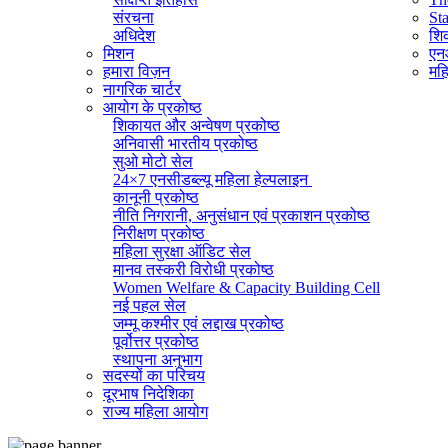
संरचना
St
अधिदेश
शिक
मिशन
एनआ
हमारा विज़न
महि
नागरिक चार्टर
आयोग के प्रकोष्ठ
शिकायत और अन्वेषण प्रकोष्ठ
अनिवासी भारतीय प्रकोष्ठ
सुओ मोटो सेल
24×7 एनसीडब्ल्यू महिला हेल्पलाइन
कानूनी प्रकोष्ठ
नीति निगरानी, ​​अनुसंधान एवं प्रकाशन प्रकोष्ठ
निरीक्षण प्रकोष्ठ
महिला सुरक्षा ऑडिट सेल
मानव तस्करी विरोधी प्रकोष्ठ
Women Welfare & Capacity Building Cell
नई पहल सेल
जम्मू कश्मीर एवं लद्दाख प्रकोष्ठ
पूर्वोत्तर प्रकोष्ठ
स्थापना अनुभाग
सदस्यों का परिचय
व्यवस्थापक अनुभाग (सामान्य)
दूरभाष निदेशिका
सूचना का अधिकार प्रकोष्ठ
राज्य महिला आयोग
राजभाषा प्रकोष्ठ
आईटी सेल