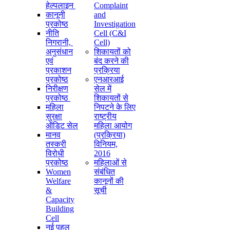
हेल्पलाइन
Complaint
कानूनी
and
प्रकोष्ठ
Investigation
नीति
Cell (C&I
निगरानी, ​​
Cell)
अनुसंधान
शिकायतों को
एवं
बंद करने की
प्रकाशन
प्रक्रिया
प्रकोष्ठ
एनआरआई
निरीक्षण
सेल में
प्रकोष्ठ
शिकायतों से
महिला
निपटने के लिए
सुरक्षा
राष्ट्रीय
ऑडिट सेल
महिला आयोग
मानव
(प्रक्रिया)
तस्करी
विनियम,
विरोधी
2016
प्रकोष्ठ
महिलाओं से
Women
संबंधित
Welfare
कानूनों की
&
सूची
Capacity
Building
Cell
नई पहल