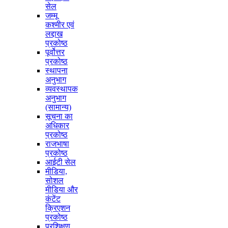
सेल
जम्मू
कश्मीर एवं
लद्दाख
प्रकोष्ठ
पूर्वोत्तर
प्रकोष्ठ
स्थापना
अनुभाग
व्यवस्थापक
अनुभाग
(सामान्य)
सूचना का
अधिकार
प्रकोष्ठ
राजभाषा
प्रकोष्ठ
आईटी सेल
मीडिया,
सोशल
मीडिया और
कंटेंट
क्रिएशन
प्रकोष्ठ
प्रशिक्षण