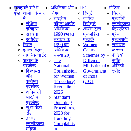
मुख
हमारे बारे में
अधिनियम और
IEC
मीडिया
पृष्ठ
आयोग के बारे
नियम
रिपोर्ट
चित्र
में
राष्ट्रीय
वार्षिक
प्रदर्शनी
संक्षिप्‍त
महिला आयोग
रिपोर्ट्स
एनसीडब्ल्यू
इतिहास
अधिनियम,
आयोग द्वारा
क्रिएटिव्स
संरचना
1990 (भारत
प्रकाशित
प्रेस
अधिदेश
सरकार के
पुस्तकें
प्रकाशनी
मिशन
1990 का
Women
समाचार
हमारा विज़न
अधिनियम
Centric
कतरन
नागरिक चार्टर
संख्या 20)
Schemes by
वीडियो
आयोग के
The
Different
स्पॉट
प्रकोष्ठ
National
Ministries of
ऑडियो
शिकायत
Commission
Government
स्पॉट
और
for Women
of India
अन्वेषण
(Procedure)
(GOI)
प्रकोष्ठ
Regulations,
अनिवासी
2026
भारतीय
Standard
प्रकोष्ठ
Operating
सुओ मोटो
Procedures,
सेल
2023 for
24×7
Handling
एनसीडब्ल्यू
Complaints
महिला
in