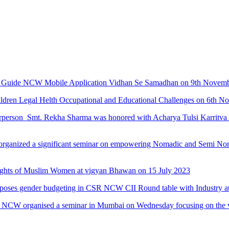
egal Guide NCW Mobile Application Vidhan Se Samadhan on 9th Nove
hildren Legal Helth Occupational and Educational Challenges on 6th
erson Smt. Rekha Sharma was honored with Acharya Tulsi Karritva Aw
organized a significant seminar on empowering Nomadic and Semi No
Rights of Muslim Women at vigyan Bhawan on 15 July 2023
poses gender budgeting in CSR NCW CII Round table with Industry a
NCW organised a seminar in Mumbai on Wednesday focusing on the vari