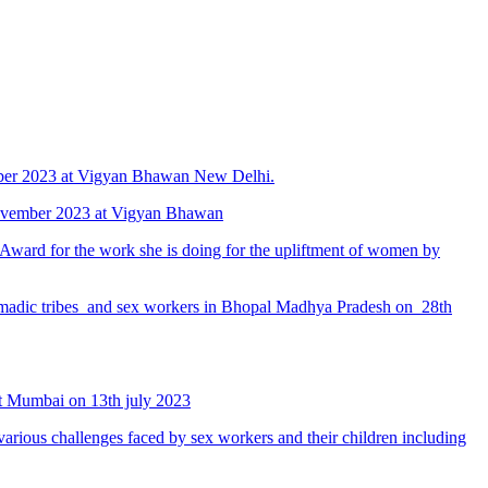
mber 2023 at Vigyan Bhawan New Delhi.
 November 2023 at Vigyan Bhawan
ard for the work she is doing for the upliftment of women by
madic tribes and sex workers in Bhopal Madhya Pradesh on 28th
t Mumbai on 13th july 2023
ous challenges faced by sex workers and their children including