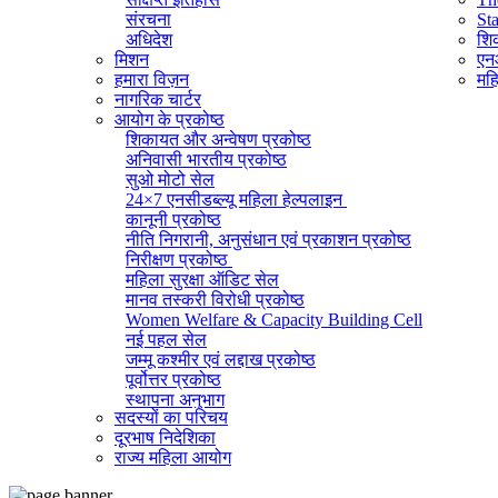
संरचना
St
अधिदेश
शिक
मिशन
एनआ
हमारा विज़न
महि
नागरिक चार्टर
आयोग के प्रकोष्ठ
शिकायत और अन्वेषण प्रकोष्ठ
अनिवासी भारतीय प्रकोष्ठ
सुओ मोटो सेल
24×7 एनसीडब्ल्यू महिला हेल्पलाइन
कानूनी प्रकोष्ठ
नीति निगरानी, ​​अनुसंधान एवं प्रकाशन प्रकोष्ठ
निरीक्षण प्रकोष्ठ
महिला सुरक्षा ऑडिट सेल
मानव तस्करी विरोधी प्रकोष्ठ
Women Welfare & Capacity Building Cell
नई पहल सेल
जम्मू कश्मीर एवं लद्दाख प्रकोष्ठ
पूर्वोत्तर प्रकोष्ठ
स्थापना अनुभाग
सदस्यों का परिचय
व्यवस्थापक अनुभाग (सामान्य)
दूरभाष निदेशिका
सूचना का अधिकार प्रकोष्ठ
राज्य महिला आयोग
राजभाषा प्रकोष्ठ
आईटी सेल