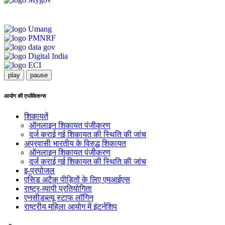
play
pause
आयोग की एप्लीकेशन्स
शिकायतें
ऑनलाइन शिकायत पंजीकरण
दर्ज कराई गई शिकायत की स्थिति की जांच
अप्रवासी भारतीय के विरुद्ध शिकायत
ऑनलाइन शिकायत पंजीकरण
दर्ज कराई गई शिकायत की स्थिति की जांच
इ-प्रपोजल
एसिड अटैक पीड़ितों के लिए एमआईएस
राष्ट्र-व्यापी प्रतियोगिता
एनसीडब्ल्यू स्टाफ लॉगिन
राष्ट्रीय महिला आयोग में इंटर्नशिप