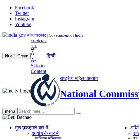
Facebook
Twitter
Instagram
Youtube
भारत सरकार | Government of India
contrast
+
A
A
हिन्दी
blue
Green
-
A
Skip to
Content
राष्ट्रीय महिला आयोग
National Commiss
Search
menu
search
मुख पृष्ठ
हमारे बारे में
अधि
आयोग के बारे में
रा
संक्षिप्‍त इतिहास
Th