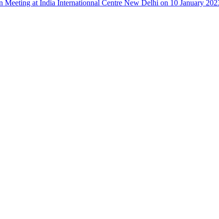
n Meeting at India Internationnal Centre New Delhi on 10 January 202