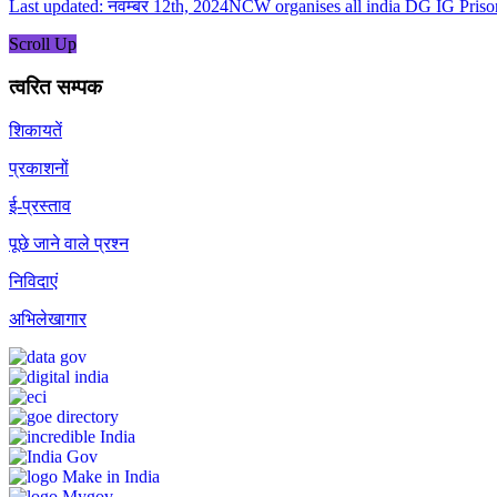
Last updated: नवम्बर 12th, 2024NCW organises all india DG IG Priso
Scroll Up
त्वरित सम्पक
शिकायतें
प्रकाशनों
ई-प्रस्ताव
पूछे जाने वाले प्रश्न
निविदाएं
अभिलेखागार