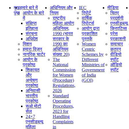
मुख
हमारे बारे में
अधिनियम और
IEC
मीडिया
पृष्ठ
आयोग के बारे
नियम
रिपोर्ट
चित्र
में
राष्ट्रीय
वार्षिक
प्रदर्शनी
संक्षिप्‍त
महिला आयोग
रिपोर्ट्स
एनसीडब्ल्यू
इतिहास
अधिनियम,
आयोग द्वारा
क्रिएटिव्स
संरचना
1990 (भारत
प्रकाशित
प्रेस
अधिदेश
सरकार के
पुस्तकें
प्रकाशनी
मिशन
1990 का
Women
समाचार
हमारा विज़न
अधिनियम
Centric
कतरन
नागरिक चार्टर
संख्या 20)
Schemes by
वीडियो
आयोग के
The
Different
स्पॉट
प्रकोष्ठ
National
Ministries of
ऑडियो
शिकायत
Commission
Government
स्पॉट
और
for Women
of India
अन्वेषण
(Procedure)
(GOI)
प्रकोष्ठ
Regulations,
अनिवासी
2026
भारतीय
Standard
प्रकोष्ठ
Operating
सुओ मोटो
Procedures,
सेल
2023 for
24×7
Handling
एनसीडब्ल्यू
Complaints
महिला
in