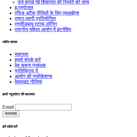
दर्ज कराई गई शिकायत की स्थिति की जांच
इ-प्रपोजल
एसिड अटैक पीड़ितों के लिए एमआईएस
राष्ट्र-व्यापी प्रतियोगिता
एनसीडब्ल्यू स्टाफ लॉगिन
राष्ट्रीय महिला आयोग में इंटर्नशिप
त्वरित सम्पक
सहायता
हमसे संपर्क करें
वेब सूचना प्रबंधक
प्रतिक्रिया दें
आयोग की एप्लीकेशन्स
वेबसाइट नीतियां
हमारे न्यूज़लेटर की सदस्यता
Email
हमें फॉलो करें