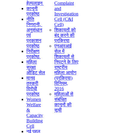
हेल्पलाइन
Complaint
कानूनी
and
प्रकोष्ठ
Investigation
नीति
Cell (C&I
निगरानी, ​​
Cell)
अनुसंधान
शिकायतों को
एवं
बंद करने की
प्रकाशन
प्रक्रिया
प्रकोष्ठ
एनआरआई
निरीक्षण
सेल में
प्रकोष्ठ
शिकायतों से
महिला
निपटने के लिए
सुरक्षा
राष्ट्रीय
ऑडिट सेल
महिला आयोग
मानव
(प्रक्रिया)
तस्करी
विनियम,
विरोधी
2016
प्रकोष्ठ
महिलाओं से
Women
संबंधित
Welfare
कानूनों की
&
सूची
Capacity
Building
Cell
नई पहल