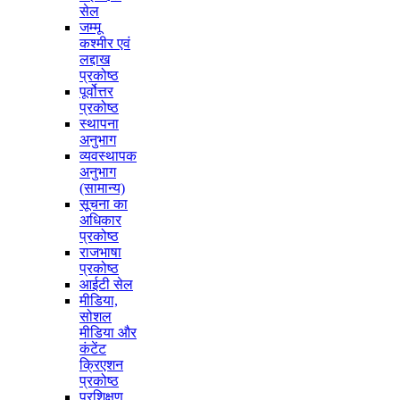
सेल
जम्मू
कश्मीर एवं
लद्दाख
प्रकोष्ठ
पूर्वोत्तर
प्रकोष्ठ
स्थापना
अनुभाग
व्यवस्थापक
अनुभाग
(सामान्य)
सूचना का
अधिकार
प्रकोष्ठ
राजभाषा
प्रकोष्ठ
आईटी सेल
मीडिया,
सोशल
मीडिया और
कंटेंट
क्रिएशन
प्रकोष्ठ
प्रशिक्षण