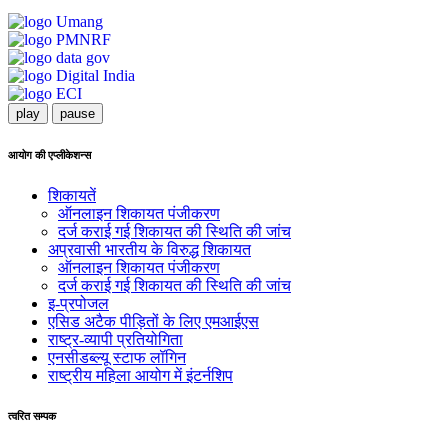
play
pause
आयोग की एप्लीकेशन्स
शिकायतें
ऑनलाइन शिकायत पंजीकरण
दर्ज कराई गई शिकायत की स्थिति की जांच
अप्रवासी भारतीय के विरुद्ध शिकायत
ऑनलाइन शिकायत पंजीकरण
दर्ज कराई गई शिकायत की स्थिति की जांच
इ-प्रपोजल
एसिड अटैक पीड़ितों के लिए एमआईएस
राष्ट्र-व्यापी प्रतियोगिता
एनसीडब्ल्यू स्टाफ लॉगिन
राष्ट्रीय महिला आयोग में इंटर्नशिप
त्वरित सम्पक