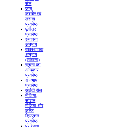
सेल
जम्मू
कश्मीर एवं
लद्दाख
प्रकोष्ठ
पूर्वोत्तर
प्रकोष्ठ
स्थापना
अनुभाग
व्यवस्थापक
अनुभाग
(सामान्य)
सूचना का
अधिकार
प्रकोष्ठ
राजभाषा
प्रकोष्ठ
आईटी सेल
मीडिया,
सोशल
मीडिया और
कंटेंट
क्रिएशन
प्रकोष्ठ
प्रशिक्षण