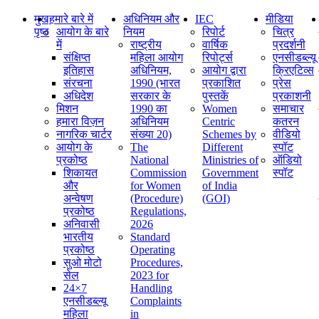
मुख
हमारे बारे में
अधिनियम और
IEC
मीडिया
पृष्ठ
आयोग के बारे
नियम
रिपोर्ट
चित्र
में
राष्ट्रीय
वार्षिक
प्रदर्शनी
संक्षिप्‍त
महिला आयोग
रिपोर्ट्स
एनसीडब्ल्यू
इतिहास
अधिनियम,
आयोग द्वारा
क्रिएटिव्स
संरचना
1990 (भारत
प्रकाशित
प्रेस
अधिदेश
सरकार के
पुस्तकें
प्रकाशनी
मिशन
1990 का
Women
समाचार
हमारा विज़न
अधिनियम
Centric
कतरन
नागरिक चार्टर
संख्या 20)
Schemes by
वीडियो
आयोग के
The
Different
स्पॉट
प्रकोष्ठ
National
Ministries of
ऑडियो
शिकायत
Commission
Government
स्पॉट
और
for Women
of India
अन्वेषण
(Procedure)
(GOI)
प्रकोष्ठ
Regulations,
अनिवासी
2026
भारतीय
Standard
प्रकोष्ठ
Operating
सुओ मोटो
Procedures,
सेल
2023 for
24×7
Handling
एनसीडब्ल्यू
Complaints
महिला
in